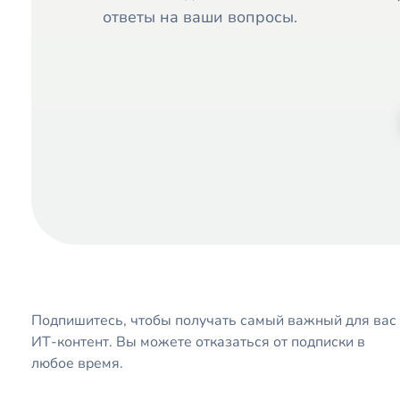
ответы на ваши вопросы.
Мне Только Спросить
IT Touch Solutions
IT-компания в Москве. Разработка программ и мобильных приложений. Внедрение систем и интеграция с бизнесом.
Подпишитесь, чтобы получать самый важный для вас
ИТ-контент. Вы можете отказаться от подписки в
любое время.