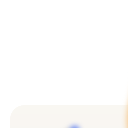
Внедрение билетно-
пропускной системы и
терминала
самообслуживания
Внедрение систем