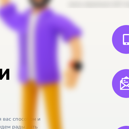
и
 вас способом и
удем рады дать