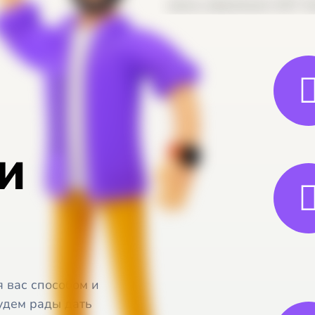
и
 вас способом и
удем рады дать