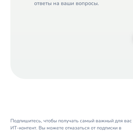
ответы на ваши вопросы.
Мне Только Спросить
IT Touch Solutions
IT-компания в Москве. Разработка программ и мобильных приложений. Внедрение систем и интеграция с бизнесом.
Подпишитесь, чтобы получать самый важный для вас
ИТ-контент. Вы можете отказаться от подписки в