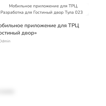
обильное приложение для ТРЦ
Мобил
остиный двор»
имени 
Ddmin
от
Ddmin