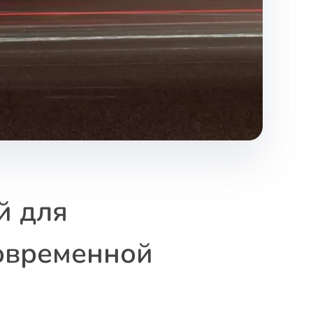
й для
современной