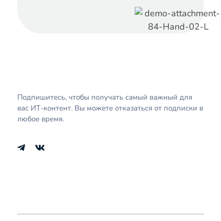
IT Touch Solutions
IT-компания в Москве. Разработка программ и мобильных приложений. Внедрение систем и интеграция с бизнесом.
Подпишитесь, чтобы получать самый важный для
вас ИТ-контент. Вы можете отказаться от подписки в
любое время.
Наши Партнеры:
Сувениры Оптом