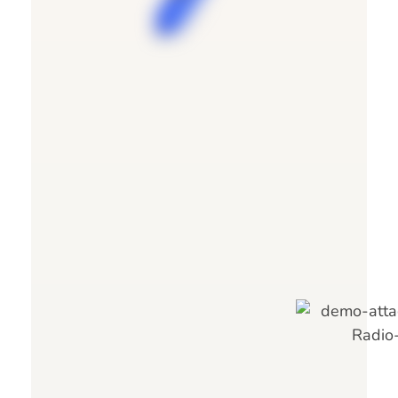
Контакты
Скажите "Привет"
и спросите
Свяжитесь с нами любым удобным для вас
способом и мы незамедлительно
откликнемся и будем рады дать ответы на
ваши вопросы.
Мне Только Спросить