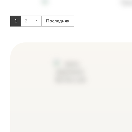
Информа
1
2
Последняя
Система прохода
для Музе
посетителей для
машин
Государственного
Web-разраб
центрального музея
Разработка 
современной истории
России
Внедрение систем
Контакты
Скажите
Модернизация сайта
Мобильн