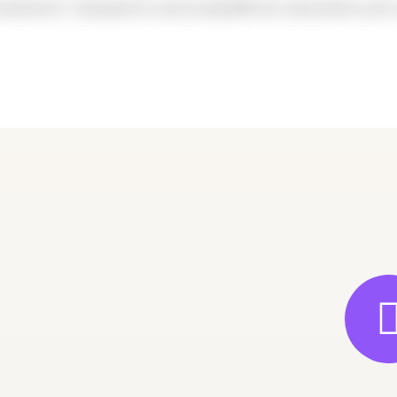
ционный киоск
Ремонт системы прох
я педальных
посетителей для Музе
усадьбы «Остафьево
отка
Внедрение систем
Внедрение систем
программ
ое приложение