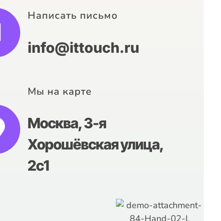
ля
прохода посетителей в
Написать письмо
 им.
музее Балаклава
Внедрение систем
info@ittouch.ru
Мы на карте
Москва, 3-я
Хорошёвская улица,
2с1