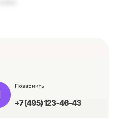
ода
Система прохода и
я-
мобильное приложение
»
для Усадьбы Деда Мороза
Внедрение систем
Мобильные приложения
Позвонить
+7 (495) 123-46-43
Внедрение системы